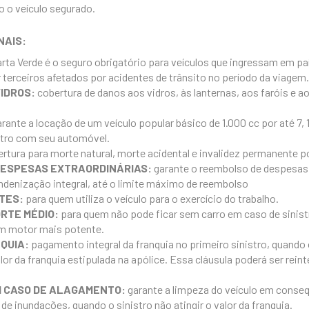
o o veículo segurado.
NAIS:
rta Verde é o seguro obrigatório para veículos que ingressam em pa
r terceiros afetados por acidentes de trânsito no período da viagem.
IDROS:
cobertura de danos aos vidros, às lanternas, aos faróis e a
arante a locação de um veículo popular básico de 1.000 cc por até 7,
stro com seu automóvel.
rtura para morte natural, morte acidental e invalidez permanente p
DESPESAS EXTRAORDINÁRIAS:
garante o reembolso de despesas 
indenização integral, até o limite máximo de reembolso
TES:
para quem utiliza o veículo para o exercício do trabalho.
RTE MÉDIO:
para quem não pode ficar sem carro em caso de sinist
om motor mais potente.
QUIA:
pagamento integral da franquia no primeiro sinistro, quando 
or da franquia estipulada na apólice. Essa cláusula poderá ser rein
M CASO DE ALAGAMENTO:
garante a limpeza do veículo em conse
e inundações, quando o sinistro não atingir o valor da franquia.