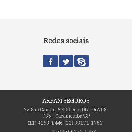
Redes sociais
ARPAM SEGUROS
Av. São Camilo, 3.400 conj 05 - 06708-
735 - Carapicuíba/SP
(11) 4169-1446
(11) 99171-1753
(11) 99171-1753