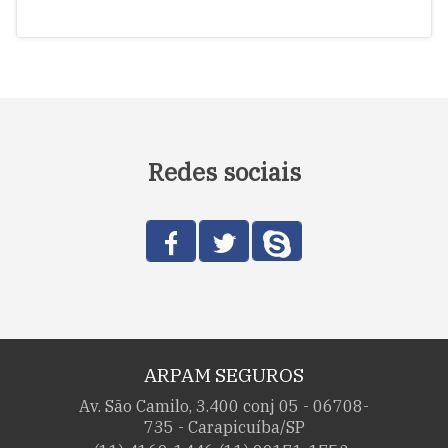
Redes sociais
ARPAM SEGUROS
Av. São Camilo, 3.400 conj 05 - 06708-
735 - Carapicuíba/SP